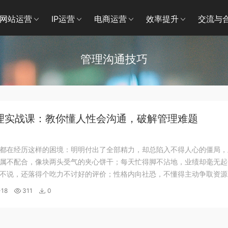
网站运营
IP运营
电商运营
效率提升
交流与
管理沟通技巧
理实战课：教你懂人性会沟通，破解管理难题
都在经历这样的困境：明明付出了全部精力，却总陷入不得人心的僵局，
属不配合，像块两头受气的夹心饼干；每天忙得脚不沾地，业绩却毫无起
不说，还落得个吃力不讨好的评价；性格内向社恐，不懂得主动争取资源
睁睁看着机会溜走；被各种人和事填满生活，内心迷茫又倦怠，看不到未
-18
311
0
内耗中。 你是不是也觉得管理又难又复杂...