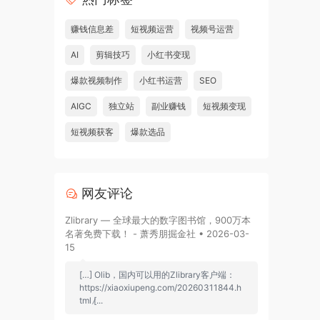
赚钱信息差
短视频运营
视频号运营
AI
剪辑技巧
小红书变现
爆款视频制作
小红书运营
SEO
AIGC
独立站
副业赚钱
短视频变现
短视频获客
爆款选品
网友评论
Zlibrary — 全球最大的数字图书馆，900万本
名著免费下载！ - 萧秀朋掘金社 • 2026-03-
15
[…] Olib，国内可以用的Zlibrary客户端：
https://xiaoxiupeng.com/20260311844.h
tml [̷...