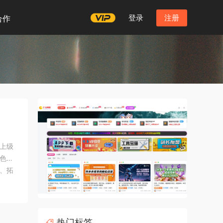
登录
注册
合作
上级
色，
、拓
来，
热门标签