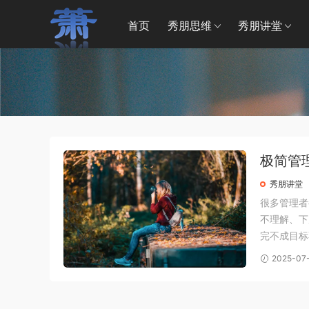
首页
秀朋思维
秀朋讲堂
极简管
秀朋讲堂
很多管理者
不理解、下
完不成目标
展人脉，眼
2025-07
陷入疯狂的