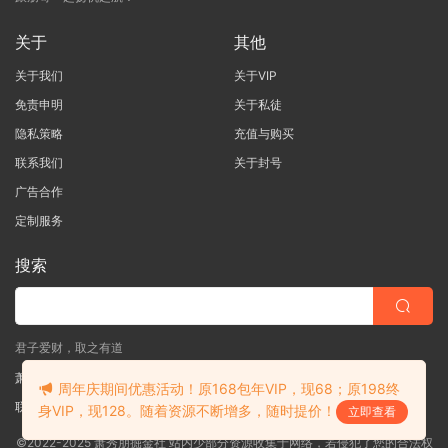
关于
其他
关于我们
关于VIP
免责申明
关于私徒
隐私策略
充值与购买
联系我们
关于封号
广告合作
定制服务
搜索
君子爱财，取之有道
萧秀朋掘金社
周年庆期间优惠活动！原168包年VIP，现68；原198终
联系客服
(说明需求，勿问在否)
身VIP，现128。随着资源不断增多，随时提价！
立即查看
©2022-2025 萧秀朋掘金社 站内少部分资源收集于网络，若侵犯了您的合法权