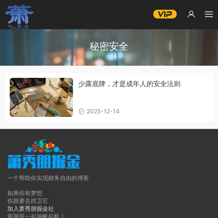
秘密安全
少露底牌，才是成年人的安全法则
2025-12-14
一个帮助你实现财务自由的博客
如果你有梦想
你就要去捍卫它
加入萧秀朋掘金社
跟朋哥一起扬帆起航！