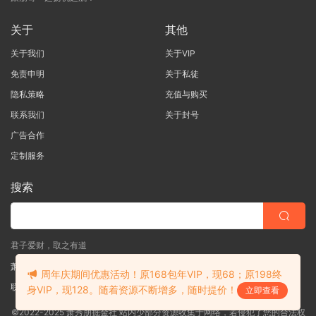
关于
其他
关于我们
关于VIP
免责申明
关于私徒
隐私策略
充值与购买
联系我们
关于封号
广告合作
定制服务
搜索
君子爱财，取之有道
萧秀朋掘金社
周年庆期间优惠活动！原168包年VIP，现68；原198终
联系客服
(说明需求，勿问在否)
身VIP，现128。随着资源不断增多，随时提价！
立即查看
©2022-2025 萧秀朋掘金社 站内少部分资源收集于网络，若侵犯了您的合法权