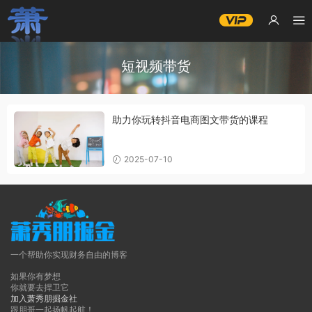
短视频带货
助力你玩转抖音电商图文带货的课程
2025-07-10
一个帮助你实现财务自由的博客
如果你有梦想
你就要去捍卫它
加入萧秀朋掘金社
跟朋哥一起扬帆起航！