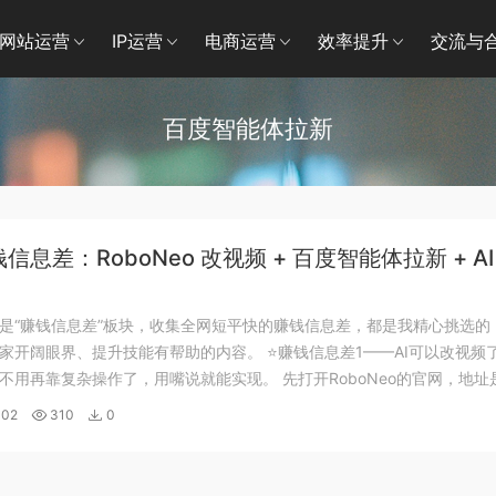
网站运营
IP运营
电商运营
效率提升
交流与
百度智能体拉新
钱信息差：RoboNeo 改视频 + 百度智能体拉新 + AI
程
是“赚钱信息差”板块，收集全网短平快的赚钱信息差，都是我精心挑选的
家开阔眼界、提升技能有帮助的内容。 ⭐️赚钱信息差1——AI可以改视频
不用再靠复杂操作了，用嘴说就能实现。 先打开RoboNeo的官网，地址
//www.roboneo.com/home 接着把要改的视频上传上去，操作没什么难度
-02
310
0