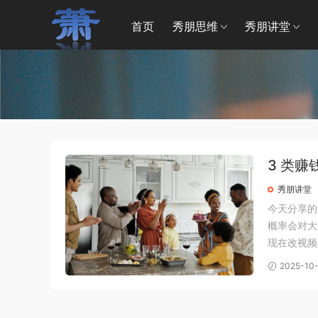
首页
秀朋思维
秀朋讲堂
3 类赚
频全流
秀朋讲堂
今天分享的
概率会对大
现在改视频
https:
2025-10
传文...