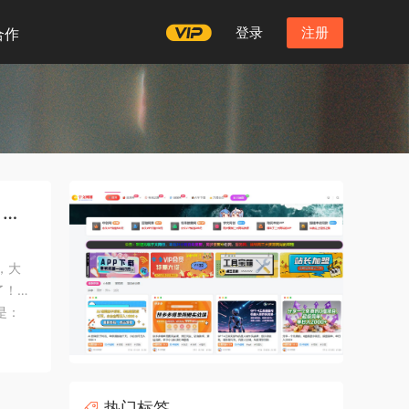
登录
注册
合作
 视
，大
了！
是：
，跟平时
热门标签