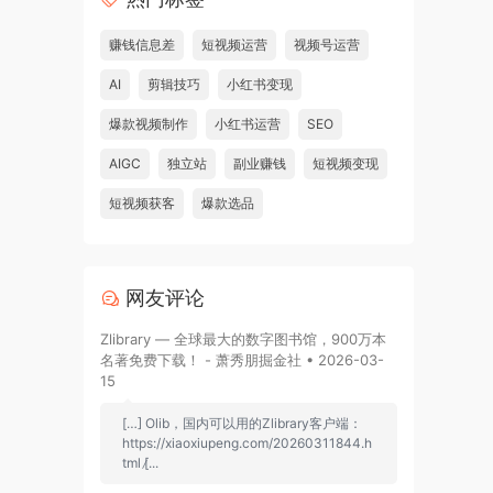
赚钱信息差
短视频运营
视频号运营
AI
剪辑技巧
小红书变现
爆款视频制作
小红书运营
SEO
AIGC
独立站
副业赚钱
短视频变现
短视频获客
爆款选品
网友评论
Zlibrary — 全球最大的数字图书馆，900万本
名著免费下载！ - 萧秀朋掘金社 • 2026-03-
15
[…] Olib，国内可以用的Zlibrary客户端：
https://xiaoxiupeng.com/20260311844.h
tml [̷...