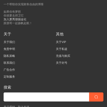
一个帮助你实现财务自由的博客
如果你有梦想
你就要去捍卫它
加入萧秀朋掘金社
跟朋哥一起扬帆起航！
关于
其他
关于我们
关于VIP
免责申明
关于私徒
隐私策略
充值与购买
联系我们
关于封号
广告合作
定制服务
搜索
君子爱财，取之有道