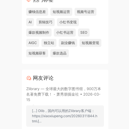
赚钱信息差
短视频运营
视频号运营
AI
剪辑技巧
小红书变现
爆款视频制作
小红书运营
SEO
AIGC
独立站
副业赚钱
短视频变现
短视频获客
爆款选品
网友评论
Zlibrary — 全球最大的数字图书馆，900万本
名著免费下载！ - 萧秀朋掘金社 • 2026-03-
15
[…] Olib，国内可以用的Zlibrary客户端：
https://xiaoxiupeng.com/20260311844.h
tml [̷...