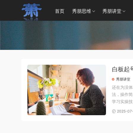
首页
秀朋思维
秀朋讲堂
白板起
现
秀朋讲堂
还在为没体
法，操作简
学习实操技
备到变现落
2025-07
细节，让你