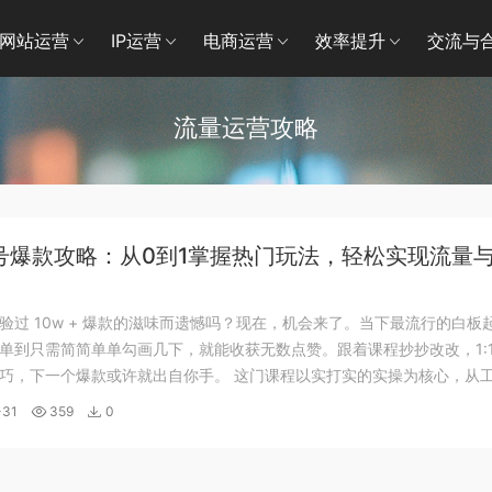
网站运营
IP运营
电商运营
效率提升
交流与
流量运营攻略
号爆款攻略：从0到1掌握热门玩法，轻松实现流量
验过 10w + 爆款的滋味而遗憾吗？现在，机会来了。当下最流行的白板
单到只需简简单单勾画几下，就能收获无数点赞。跟着课程抄抄改改，1:1
巧，下一个爆款或许就出自你手。 这门课程以实打实的实操为核心，从
地，手把手带你走完白板起号的全流程。实操课 1 会细致讲解实战工具
-31
359
0
在起步阶段就不慌不...