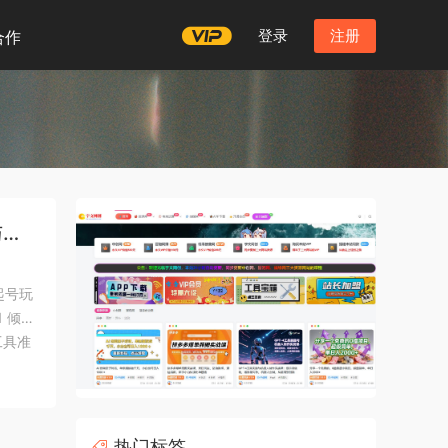
登录
注册
合作
与变
起号玩
 倾情
工具准
的准备
热门标签