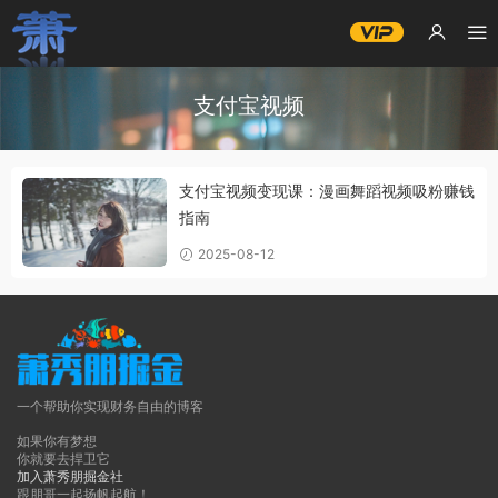
支付宝视频
支付宝视频变现课：漫画舞蹈视频吸粉赚钱
指南
2025-08-12
一个帮助你实现财务自由的博客
如果你有梦想
你就要去捍卫它
加入萧秀朋掘金社
跟朋哥一起扬帆起航！