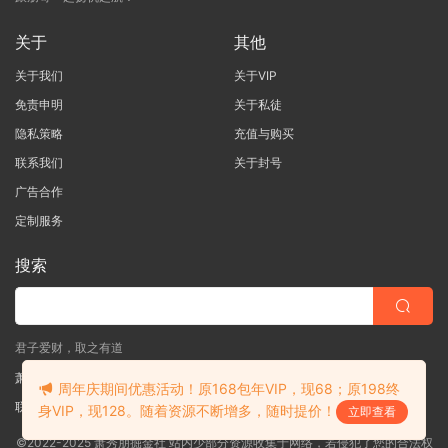
关于
其他
关于我们
关于VIP
免责申明
关于私徒
隐私策略
充值与购买
联系我们
关于封号
广告合作
定制服务
搜索
君子爱财，取之有道
萧秀朋掘金社
周年庆期间优惠活动！原168包年VIP，现68；原198终
联系客服
(说明需求，勿问在否)
身VIP，现128。随着资源不断增多，随时提价！
立即查看
©2022-2025 萧秀朋掘金社 站内少部分资源收集于网络，若侵犯了您的合法权