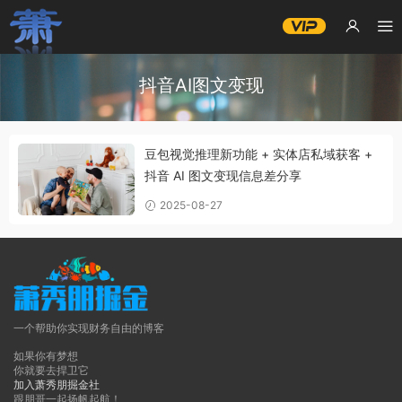
抖音AI图文变现
豆包视觉推理新功能 + 实体店私域获客 +
抖音 AI 图文变现信息差分享
2025-08-27
一个帮助你实现财务自由的博客
如果你有梦想
你就要去捍卫它
加入萧秀朋掘金社
跟朋哥一起扬帆起航！