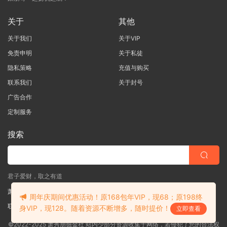
关于
其他
关于我们
关于VIP
免责申明
关于私徒
隐私策略
充值与购买
联系我们
关于封号
广告合作
定制服务
搜索
君子爱财，取之有道
萧秀朋掘金社
周年庆期间优惠活动！原168包年VIP，现68；原198终
联系客服
(说明需求，勿问在否)
身VIP，现128。随着资源不断增多，随时提价！
立即查看
©2022-2025 萧秀朋掘金社 站内少部分资源收集于网络，若侵犯了您的合法权