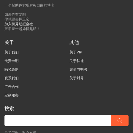
一个帮助你实现财务自由的博客
如果你有梦想
你就要去捍卫它
加入萧秀朋掘金社
跟朋哥一起扬帆起航！
关于
其他
关于我们
关于VIP
免责申明
关于私徒
隐私策略
充值与购买
联系我们
关于封号
广告合作
定制服务
搜索
君子爱财，取之有道