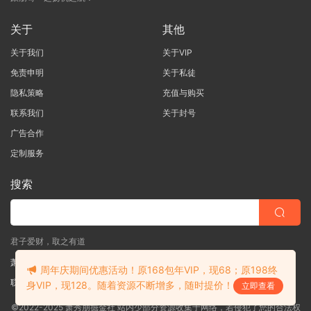
关于
其他
关于我们
关于VIP
免责申明
关于私徒
隐私策略
充值与购买
联系我们
关于封号
广告合作
定制服务
搜索
君子爱财，取之有道
萧秀朋掘金社
周年庆期间优惠活动！原168包年VIP，现68；原198终
联系客服
(说明需求，勿问在否)
身VIP，现128。随着资源不断增多，随时提价！
立即查看
©2022-2025 萧秀朋掘金社 站内少部分资源收集于网络，若侵犯了您的合法权