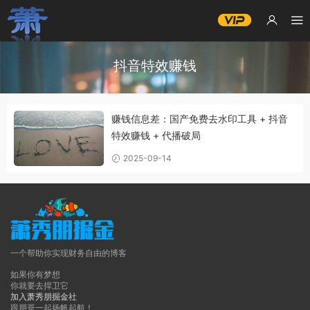
抖音特效赚钱
赚钱信息差：国产免费去水印工具 + 抖音
特效赚钱 + 代播破局
2025-09-14
一个帮助你实现财务自由的博客
如果你有梦想
你就要去捍卫它
加入萧秀朋掘金社
跟朋哥一起扬帆起航！