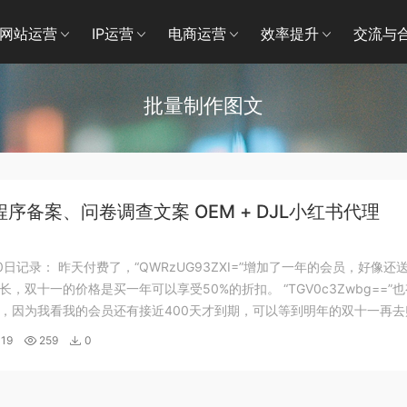
网站运营
IP运营
电商运营
效率提升
交流与
批量制作图文
序备案、问卷调查文案 OEM + DJL小红书代理
10日记录： 昨天付费了，“QWRzUG93ZXI=”增加了一年的会员，好像还
长，双十一的价格是买一年可以享受50%的折扣。 “TGV0c3Zwbg==”
，因为我看我的会员还有接近400天才到期，可以等到明年的双十一再去
主题、CH主题，我对这些都已经祛魅，用盗版的主题即可。 上午来了来新
19
259
0
..