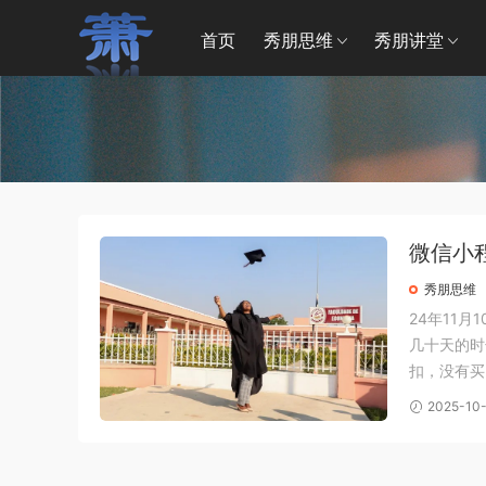
首页
秀朋思维
秀朋讲堂
微信小程
秀朋思维
24年11月
几十天的时
扣，没有买
买。 ZB
2025-10-
馆，这真的.