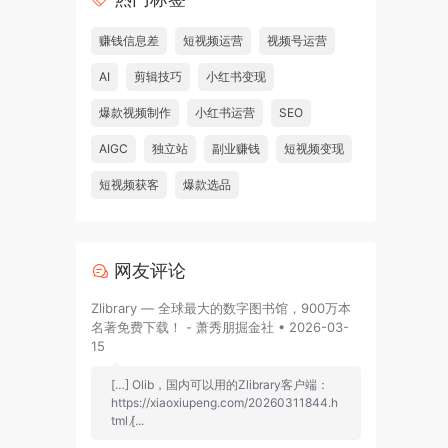
赚钱信息差
短视频运营
视频号运营
AI
剪辑技巧
小红书变现
爆款视频制作
小红书运营
SEO
AIGC
独立站
副业赚钱
短视频变现
短视频获客
爆款选品
网友评论
Zlibrary — 全球最大的数字图书馆，900万本
名著免费下载！ - 萧秀朋掘金社 • 2026-03-
15
[…] Olib，国内可以用的Zlibrary客户端：
https://xiaoxiupeng.com/20260311844.h
tml [̷...