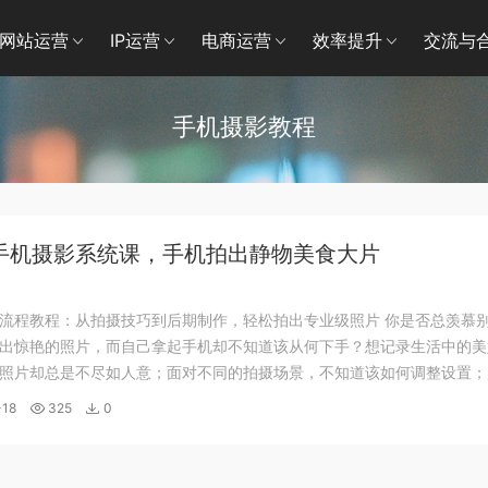
网站运营
IP运营
电商运营
效率提升
交流与
手机摄影教程
手机摄影系统课，手机拍出静物美食大片
流程教程：从拍摄技巧到后期制作，轻松拍出专业级照片 你是否总羡慕
出惊艳的照片，而自己拿起手机却不知道该从何下手？想记录生活中的美
照片却总是不尽如人意；面对不同的拍摄场景，不知道该如何调整设置；
对着各种软件一脸茫然…… 如果你也有这些困扰，这门手机摄影课程或许
-18
325
0
。 这门课程涵盖了从基础拍摄到后期...