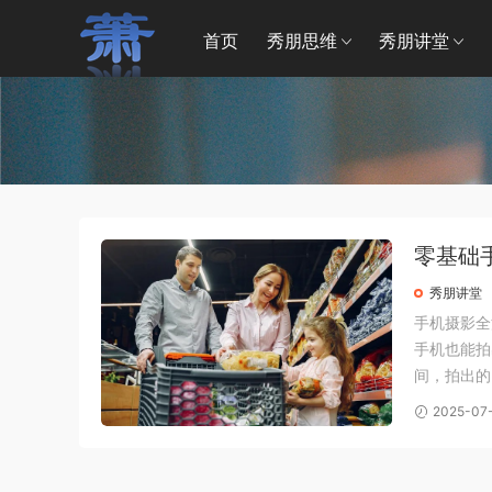
首页
秀朋思维
秀朋讲堂
零基础
秀朋讲堂
手机摄影全
手机也能拍
间，拍出的
想修图，却
2025-07
你找到答案