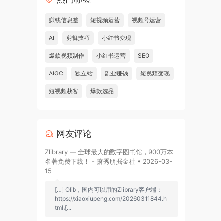
赚钱信息差
短视频运营
视频号运营
AI
剪辑技巧
小红书变现
爆款视频制作
小红书运营
SEO
AIGC
独立站
副业赚钱
短视频变现
短视频获客
爆款选品
网友评论
Zlibrary — 全球最大的数字图书馆，900万本
名著免费下载！ - 萧秀朋掘金社 • 2026-03-
15
[…] Olib，国内可以用的Zlibrary客户端：
https://xiaoxiupeng.com/20260311844.h
tml [̷...