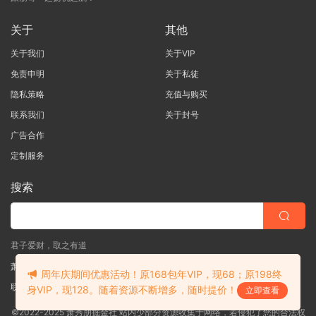
关于
其他
关于我们
关于VIP
免责申明
关于私徒
隐私策略
充值与购买
联系我们
关于封号
广告合作
定制服务
搜索
君子爱财，取之有道
萧秀朋掘金社
周年庆期间优惠活动！原168包年VIP，现68；原198终
联系客服
(说明需求，勿问在否)
身VIP，现128。随着资源不断增多，随时提价！
立即查看
©2022-2025 萧秀朋掘金社 站内少部分资源收集于网络，若侵犯了您的合法权