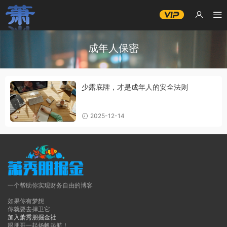
成年人保密
少露底牌，才是成年人的安全法则
2025-12-14
一个帮助你实现财务自由的博客
如果你有梦想
你就要去捍卫它
加入萧秀朋掘金社
跟朋哥一起扬帆起航！