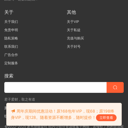
关于
其他
关于我们
关于VIP
免责申明
关于私徒
隐私策略
充值与购买
联系我们
关于封号
广告合作
定制服务
搜索
君子爱财，取之有道
萧秀朋掘金社
周年庆期间优惠活动！原168包年VIP，现68；原198终
联系客服
(说明需求，勿问在否)
身VIP，现128。随着资源不断增多，随时提价！
立即查看
©2022-2025 萧秀朋掘金社 站内少部分资源收集于网络，若侵犯了您的合法权