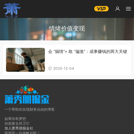
情绪价值变现
会 “煽情”+ 敢 “偏激”：成事赚钱的两大关键
2025-12-04
一个帮助你实现财务自由的博客
如果你有梦想
你就要去捍卫它
加入萧秀朋掘金社
跟朋哥一起扬帆起航！