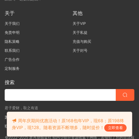
关于
其他
关于我们
关于VIP
免责申明
关于私徒
隐私策略
充值与购买
联系我们
关于封号
广告合作
定制服务
搜索
君子爱财，取之有道
萧秀朋掘金社
周年庆期间优惠活动！原168包年VIP，现68；原198终
联系客服
(说明需求，勿问在否)
身VIP，现128。随着资源不断增多，随时提价！
立即查看
©2022-2025 萧秀朋掘金社 站内少部分资源收集于网络，若侵犯了您的合法权