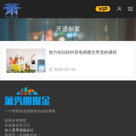
开通橱窗
助力你玩转抖音电商图文带货的课程
2025-07-10
一个帮助你实现财务自由的博客
如果你有梦想
你就要去捍卫它
加入萧秀朋掘金社
跟朋哥一起扬帆起航！