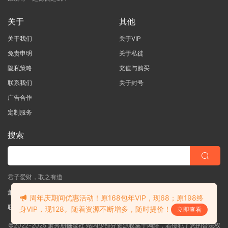
关于
其他
关于我们
关于VIP
免责申明
关于私徒
隐私策略
充值与购买
联系我们
关于封号
广告合作
定制服务
搜索
君子爱财，取之有道
萧秀朋掘金社
周年庆期间优惠活动！原168包年VIP，现68；原198终
联系客服
(说明需求，勿问在否)
身VIP，现128。随着资源不断增多，随时提价！
立即查看
©2022-2025 萧秀朋掘金社 站内少部分资源收集于网络，若侵犯了您的合法权