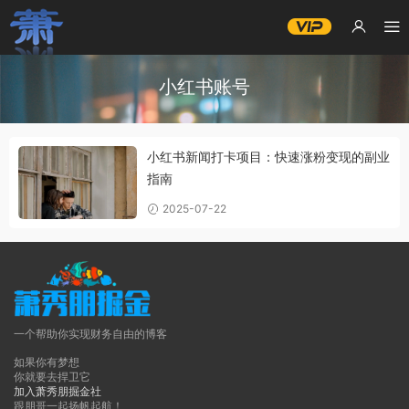
小红书账号
小红书新闻打卡项目：快速涨粉变现的副业
指南
2025-07-22
一个帮助你实现财务自由的博客
如果你有梦想
你就要去捍卫它
加入萧秀朋掘金社
跟朋哥一起扬帆起航！