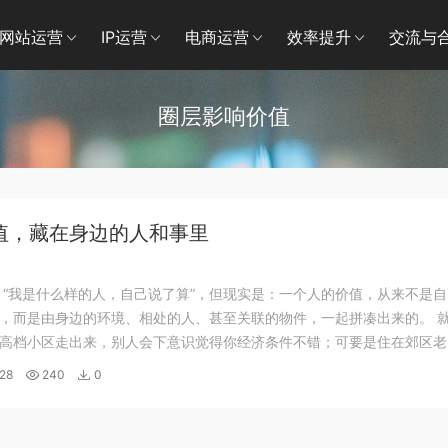
网站运营
IP运营
电商运营
效率提升
交流与
圈层影响价值
值，藏在身边的人和事里
 “我是什么样的人，自己说了算”，但现实是：一个人的价值，从来不是
，而是由身边的环境、相处的人、甚至关联的物件，一起拼凑出来的。 
高档小区走出来，别人会下意识觉得你经济条件不错；可要是住在郊区老
其实很有钱，别人也容易默认你 “实力一般”。不是大家故意以貌取人，
28
240
0
一种 “标签效应”—— 好...