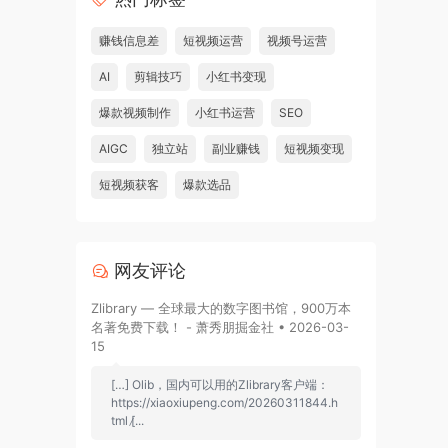
赚钱信息差
短视频运营
视频号运营
AI
剪辑技巧
小红书变现
爆款视频制作
小红书运营
SEO
AIGC
独立站
副业赚钱
短视频变现
短视频获客
爆款选品
网友评论
Zlibrary — 全球最大的数字图书馆，900万本
名著免费下载！ - 萧秀朋掘金社 • 2026-03-
15
[…] Olib，国内可以用的Zlibrary客户端：
https://xiaoxiupeng.com/20260311844.h
tml [̷...