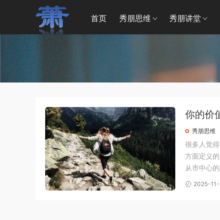
首页
秀朋思维
秀朋讲堂
你的价
秀朋思维
很多人觉得
方面定义的
从市中心的
寓，哪怕你
2025-11-
境本身就带着