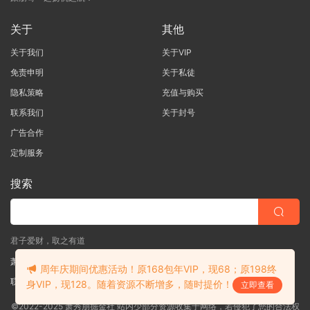
关于
其他
关于我们
关于VIP
免责申明
关于私徒
隐私策略
充值与购买
联系我们
关于封号
广告合作
定制服务
搜索
君子爱财，取之有道
萧秀朋掘金社
周年庆期间优惠活动！原168包年VIP，现68；原198终
联系客服
(说明需求，勿问在否)
身VIP，现128。随着资源不断增多，随时提价！
立即查看
©2022-2025 萧秀朋掘金社 站内少部分资源收集于网络，若侵犯了您的合法权