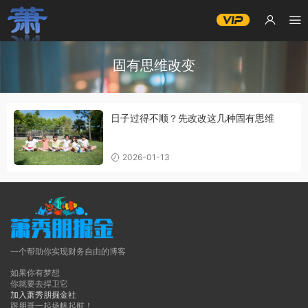
固有思维改变
日子过得不顺？先改改这几种固有思维
2026-01-13
一个帮助你实现财务自由的博客
如果你有梦想
你就要去捍卫它
加入萧秀朋掘金社
跟朋哥一起扬帆起航！