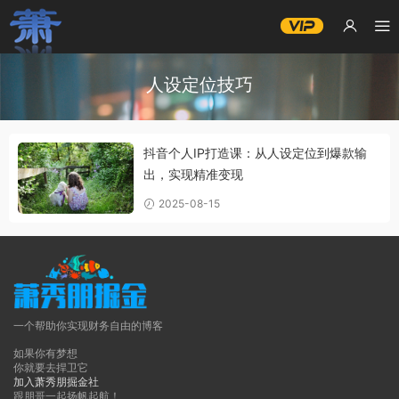
人设定位技巧
抖音个人IP打造课：从人设定位到爆款输
出，实现精准变现
2025-08-15
一个帮助你实现财务自由的博客
如果你有梦想
你就要去捍卫它
加入萧秀朋掘金社
跟朋哥一起扬帆起航！