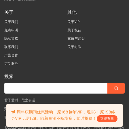
关于
其他
关于我们
关于VIP
免责申明
关于私徒
隐私策略
充值与购买
联系我们
关于封号
广告合作
定制服务
搜索
君子爱财，取之有道
萧秀朋掘金社
周年庆期间优惠活动！原168包年VIP，现68；原198终
联系客服
(说明需求，勿问在否)
身VIP，现128。随着资源不断增多，随时提价！
立即查看
©2022-2025 萧秀朋掘金社 站内少部分资源收集于网络，若侵犯了您的合法权