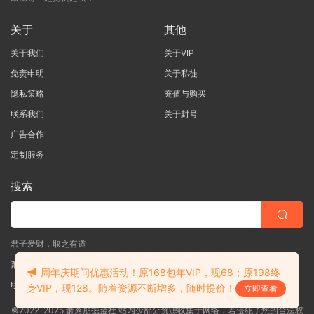
关于
其他
关于我们
关于VIP
免责申明
关于私徒
隐私策略
充值与购买
联系我们
关于封号
广告合作
定制服务
搜索
君子爱财，取之有道
萧秀朋掘金社
周年庆期间优惠活动！原168包年VIP，现68；原198终
联系客服
(说明需求，勿问在否)
身VIP，现128。随着资源不断增多，随时提价！
立即查看
©2022-2025 萧秀朋掘金社 站内少部分资源收集于网络，若侵犯了您的合法权