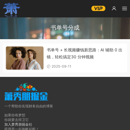
书单号分成
书单号 + 长视频赚钱新思路：AI 辅助 0 出
镜，轻松搞定30 分钟视频
2025-09-11
一个帮助你实现财务自由的博客
如果你有梦想
你就要去捍卫它
加入萧秀朋掘金社
跟朋哥一起扬帆起航！