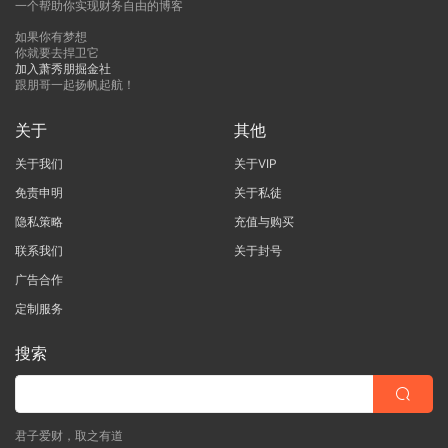
一个帮助你实现财务自由的博客
如果你有梦想
你就要去捍卫它
加入萧秀朋掘金社
跟朋哥一起扬帆起航！
关于
其他
关于我们
关于VIP
免责申明
关于私徒
隐私策略
充值与购买
联系我们
关于封号
广告合作
定制服务
搜索
君子爱财，取之有道