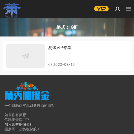
格式：
GIF
测试VIP专享
2020-03-19
一个帮助你实现财务自由的博客
如果你有梦想
你就要去捍卫它
加入萧秀朋掘金社
跟朋哥一起扬帆起航！