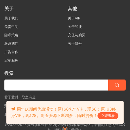
关于
其他
关于我们
关于VIP
免责申明
关于私徒
隐私策略
充值与购买
联系我们
关于封号
广告合作
定制服务
搜索
君子爱财，取之有道
萧秀朋掘金社
周年庆期间优惠活动！原168包年VIP，现68；原198终
联系客服
(说明需求，勿问在否)
身VIP，现128。随着资源不断增多，随时提价！
立即查看
©2022-2025 萧秀朋掘金社 站内少部分资源收集于网络，若侵犯了您的合法权
益，请联系我们删除！