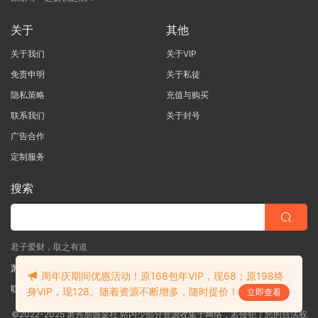
关于
其他
关于我们
关于VIP
免责申明
关于私徒
隐私策略
充值与购买
联系我们
关于封号
广告合作
定制服务
搜索
君子爱财，取之有道
萧秀朋掘金社
周年庆期间优惠活动！原168包年VIP，现68；原198终
联系客服
(说明需求，勿问在否)
身VIP，现128。随着资源不断增多，随时提价！
立即查看
©2022-2025 萧秀朋掘金社 站内少部分资源收集于网络，若侵犯了您的合法权