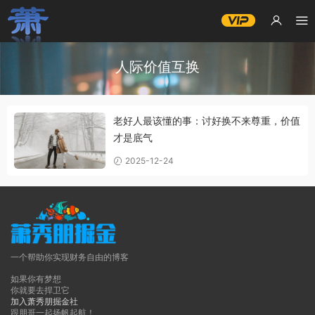
人际价值互换
老好人最该懂的事：讨好换不来尊重，价值
才是底气
2025-12-24
一个帮助你实现财务自由的博客
如果你有梦想
你就要去捍卫它
加入萧秀朋掘金社
跟朋哥一起扬帆起航！