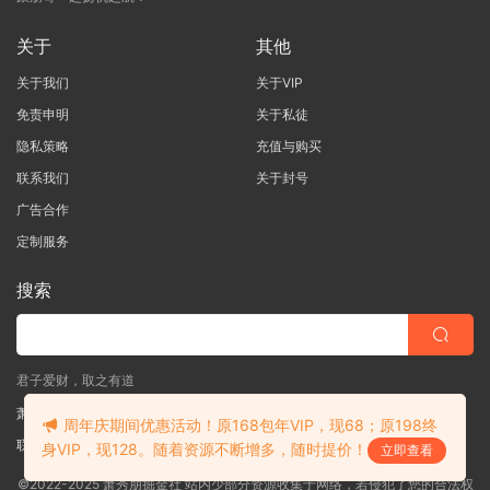
关于
其他
关于我们
关于VIP
免责申明
关于私徒
隐私策略
充值与购买
联系我们
关于封号
广告合作
定制服务
搜索
君子爱财，取之有道
萧秀朋掘金社
周年庆期间优惠活动！原168包年VIP，现68；原198终
联系客服
(说明需求，勿问在否)
身VIP，现128。随着资源不断增多，随时提价！
立即查看
©2022-2025 萧秀朋掘金社 站内少部分资源收集于网络，若侵犯了您的合法权